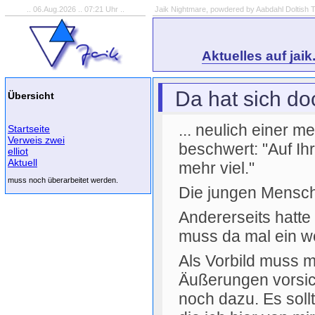
.. 06.Aug.2026 .. 07:21 Uhr ..
Jaik Nightmare, powdered by Aabdahl Doltish T
Aktuelles auf jaik
Da hat sich doc
Übersicht
... neulich einer 
Startseite
Verweis zwei
beschwert: "Auf Ihr
elliot
Aktuell
mehr viel."
muss noch überarbeitet werden.
Die jungen Mensch
Andererseits hatte
muss da mal ein w
Als Vorbild muss m
Äußerungen vorsich
noch dazu. Es soll