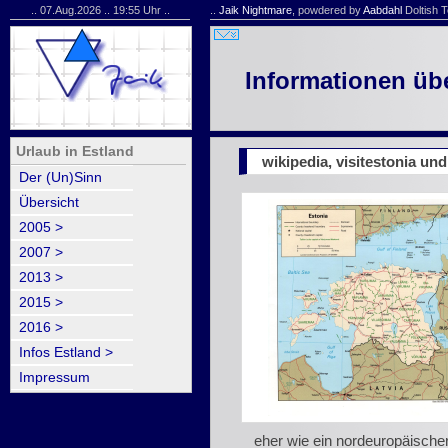
.. 07.Aug.2026 .. 19:55 Uhr ..
..
Jaik Nightmare
, powdered by
Aabdahl
Doltish T
Informationen üb
Urlaub in Estland
wikipedia, visitestonia und
Der (Un)Sinn
Übersicht
2005 >
2007 >
2013 >
2015 >
2016 >
Infos Estland >
Impressum
eher wie ein nordeuropäischer