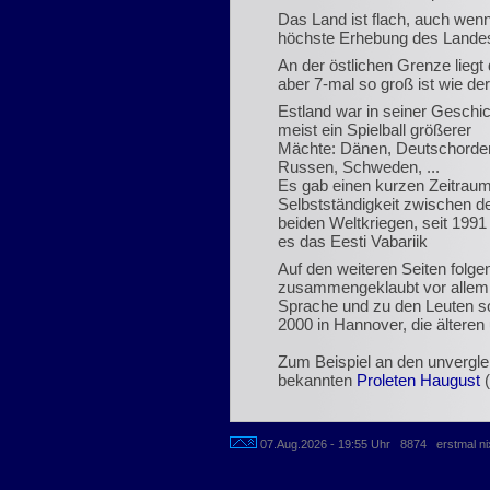
Das Land ist flach, auch wenn
höchste Erhebung des Landes 
An der östlichen Grenze liegt
aber 7-mal so groß ist wie d
Estland war in seiner Geschi
meist ein Spielball größerer
Mächte: Dänen, Deutschorde
Russen, Schweden, ...
Es gab einen kurzen Zeitraum
Selbstständigkeit zwischen d
beiden Weltkriegen, seit 1991 
es das Eesti Vabariik
Auf den weiteren Seiten folge
zusammengeklaubt vor allem 
Sprache und zu den Leuten so
2000 in Hannover, die älteren
Zum Beispiel an den unverglei
bekannten
Proleten Haugust
(
07.Aug.2026 - 19:55 Uhr 8874 erstmal ni