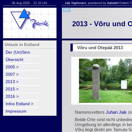
.. 06.Aug.2026 .. 22:15 Uhr ..
..
Jaik Nightmare
, powdered by
Aabdahl
Doltish T
2013 - Võru und 
Urlaub in Estland
Võru und Otepää 2013
Der (Un)Sinn
Übersicht
2005 >
2007 >
2013 >
2015 >
2016 >
Infos Estland >
Impressum
Namensvetters
Juhan Jaik
st
Beide Orte sind nicht unbeding
Umgebung ist allerdings in b
Võru liegt direkt am Tamula-S