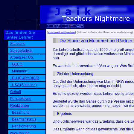
Das finden Sie
[
mummert und partner
] (link zur website der Unternehmensberatung)
unter Lehrer:
Die Studie von Mummert und Partner
Startseite
Zur Lehrerarbeitszeit gab es 1999 eine groß ang
Spiegelartikel
damalige und glücklicherweise verflossene Minis
Arbeitszeit Üb.
hat).
OECD
Es war kein Lehrerverband! (Von wegen: Wes Brot ic
Mummert
Ziel der Untersuchung
EU (EURYDICE)
Das Ziel der Untersuchung war klar. In NRW musst
USA (Situation)
unsympathisch, aber Lehrer mag er nicht.)
Gehalt
Es sollte gezeigt werden, dass Lehrer wenig arbe
Perspektiven
Begleitet wurde das Ganze durch die Presse mit d
Reaktionen
wurde in Interviewäußerungen - nun sagen wir ma
Bezahlung
Ergebnis
Beamtenstatus
Unglücklicherweise war das Ergebnis, dass die J
Pensionierung
Das Ergebnis war nicht das gewünschte und die 
www.jaik.de