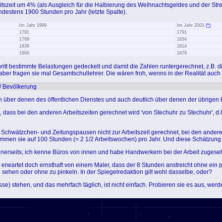
itszeit um 4% (als Ausgleich für die Halbierung des Weihnachtsgeldes und der Str
indestens 1900 Stunden pro Jahr (letzte Spalte).
Im Jahr 1999
Im Jahr 2003
(*)
1791
1791
1769
1834
1839
1914
1900
1978
itt bestimmte Belastungen gedeckelt und damit die Zahlen runtergerechnet, z.B. d
aber fragen sie mal Gesamtschullehrer. Die wären froh, wenns in der Realität auch
t / Bevölkerung
ch über denen des öffentlichen Dienstes und auch deutlich über denen der übrigen
, dass bei den anderen Arbeitszeiten gerechnet wird 'von Stechuhr zu Stechuhr', d.h
- / Schwätzchen- und Zeitungspausen nicht zur Arbeitszeit gerechnet, bei den ander
ommen sie auf 100 Stunden (= 2 1/2 Arbeitswochen) pro Jahr. Und diese Schätzung i
einerseits; ich kenne Büros von innen und habe Handwerkern bei der Arbeit zugese
rwartet doch ernsthaft von einem Maler, dass der 8 Stunden anstreicht ohne ein p
 sehen oder ohne zu pinkeln. In der Spiegelredaktion gilt wohl dasselbe, oder?
e) stehen, und das mehrfach täglich, ist nicht einfach. Probieren sie es aus, werden