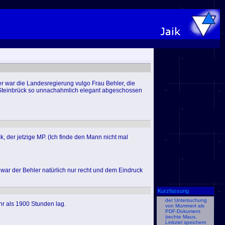
 war die Landesregierung vulgo Frau Behler, die
P Steinbrück so unnachahmlich elegant abgeschossen
 der jetzige MP. (Ich finde den Mann nicht mal
war der Behler natürlich nur recht und dem Eindruck
Kurzfassung
der Untersuchung
hr als 1900 Stunden lag.
von Mummert als
PDF-Dokument
(rechte Maus,
Linkziel speichern